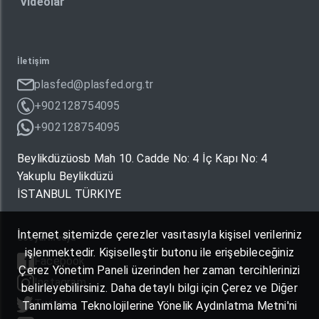
Videolar
İletişim
plasfed@plasfed.org.tr
+902128754095
+902128754095
Beylikdüzüosb Mah 10. Cadde No: 4 İç Kapı No: 4
Yakuplu Beylikdüzü
İSTANBUL TÜRKIYE
İnternet sitemizde çerezler vasıtasıyla kişisel verileriniz
Sosyal Medya
işlenmektedir. Kişiselleştir butonu ile erişebileceğiniz
Facebook
Çerez Yönetim Paneli üzerinden her zaman tercihlerinizi
Instagram
belirleyebilirsiniz. Daha detaylı bilgi için Çerez ve Diğer
Twitter
Tanımlama Teknolojilerine Yönelik Aydınlatma Metni'ni