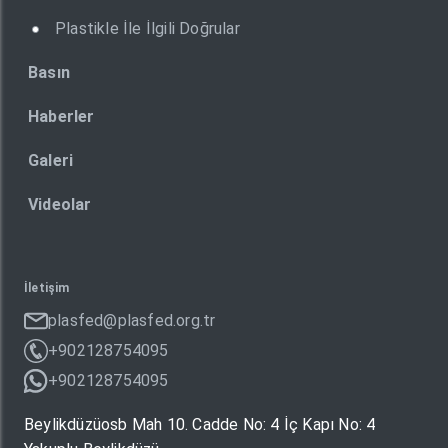
Plastikle İle İlgili Doğrular
Basın
Haberler
Galeri
Videolar
İletişim
plasfed@plasfed.org.tr
+902128754095
+902128754095
Beylikdüzüosb Mah 10. Cadde No: 4 İç Kapı No: 4