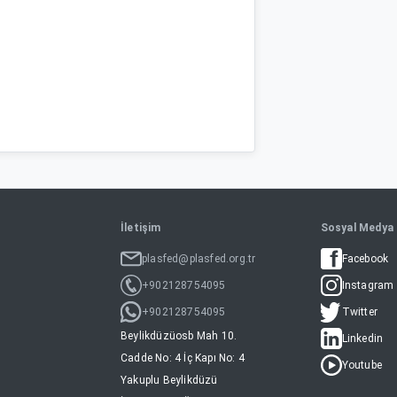
İletişim
Sosyal Medya
plasfed@plasfed.org.tr
Facebook
+902128754095
Instagram
+902128754095
Twitter
Beylikdüzüosb Mah 10.
Linkedin
Cadde No: 4 İç Kapı No: 4
Youtube
Yakuplu Beylikdüzü