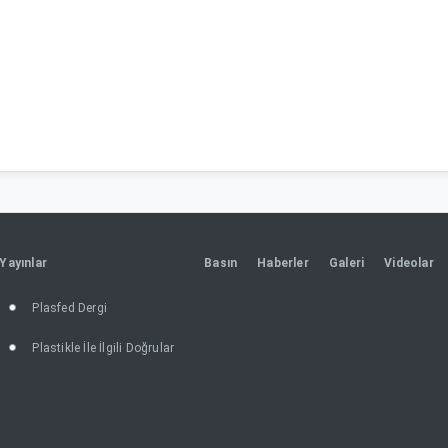
Yayınlar
Basın
Haberler
Galeri
Videolar
Plasfed Dergi
Plastikle İle İlgili Doğrular