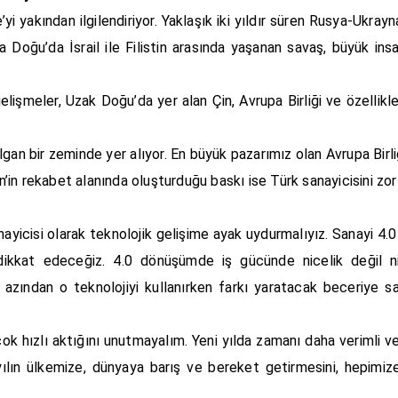
 yakından ilgilendiriyor. Yaklaşık iki yıldır süren Rusya-Ukra
Doğu’da İsrail ile Filistin arasında yaşanan savaş, büyük insa
elişmeler, Uzak Doğu’da yer alan Çin, Avrupa Birliği ve özellik
gan bir zeminde yer alıyor. En büyük pazarımız olan Avrupa Birli
in’in rekabet alanında oluşturduğu baskı ise Türk sanayicisini zor
nayicisi olarak teknolojik gelişime ayak uydurmalıyız. Sanayi 4.0
dikkat edeceğiz. 4.0 dönüşümde iş gücünde nicelik değil nit
 azından o teknolojiyi kullanırken farkı yaratacak beceriye s
k hızlı aktığını unutmayalım. Yeni yılda zamanı daha verimli v
 yılın ülkemize, dünyaya barış ve bereket getirmesini, hepimiz