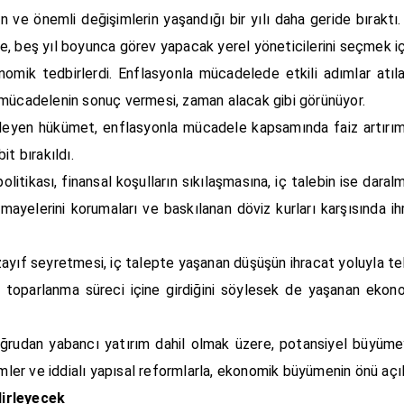
in ve önemli değişimlerin yaşandığı bir yılı daha geride bıraktı
iye, beş yıl boyunca görev yapacak yerel yöneticilerini seçmek iç
onomik tedbirlerdi. Enflasyonla mücadelede etkili adımlar atıl
a mücadelenin sonuç vermesi, zaman alacak gibi görünüyor.
efleyen hükümet, enflasyonla mücadele kapsamında faiz artırım
it bırakıldı.
politikası, finansal koşulların sıkılaşmasına, iç talebin ise da
ermayelerini korumaları ve baskılanan döviz kurları karşısında i
zayıf seyretmesi, iç talepte yaşanan düşüşün ihracat yoluyla te
r toparlanma süreci içine girdiğini söylesek de yaşanan ekon
doğrudan yabancı yatırım dahil olmak üzere, potansiyel büyüm
mler ve iddialı yapısal reformlarla, ekonomik büyümenin önü açıla
irleyecek