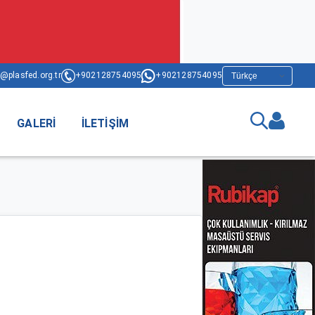
@plasfed.org.tr
+902128754095
+902128754095
GALERI
İLETIŞIM