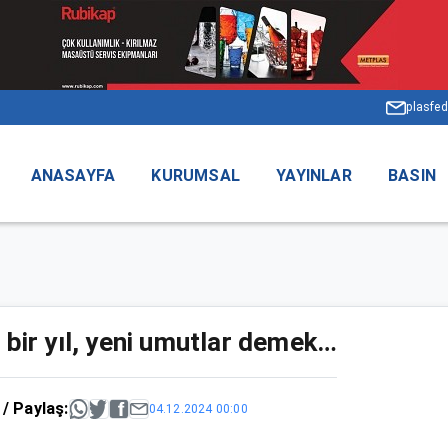
plasfed
ANASAYFA
KURUMSAL
YAYINLAR
BASIN
 bir yıl, yeni umutlar demek…
/ Paylaş:
04.12.2024 00:00