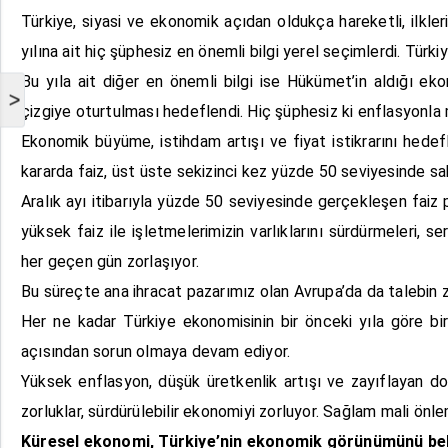
Türkiye, siyasi ve ekonomik açıdan oldukça hareketli, ilkler
yılına ait hiç şüphesiz en önemli bilgi yerel seçimlerdi. Türk
Bu yıla ait diğer en önemli bilgi ise Hükümet’in aldığı ek
>
çizgiye oturtulması hedeflendi. Hiç şüphesiz ki enflasyonl
Ekonomik büyüme, istihdam artışı ve fiyat istikrarını hed
kararda faiz, üst üste sekizinci kez yüzde 50 seviyesinde sab
Aralık ayı itibarıyla yüzde 50 seviyesinde gerçekleşen faiz 
yüksek faiz ile işletmelerimizin varlıklarını sürdürmeleri, s
her geçen gün zorlaşıyor.
Bu süreçte ana ihracat pazarımız olan Avrupa’da da talebin 
Her ne kadar Türkiye ekonomisinin bir önceki yıla göre bi
açısından sorun olmaya devam ediyor.
Yüksek enflasyon, düşük üretkenlik artışı ve zayıflayan 
zorluklar, sürdürülebilir ekonomiyi zorluyor. Sağlam mali önle
Küresel ekonomi, Türkiye’nin ekonomik görünümünü bel