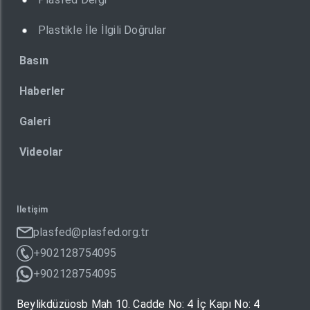
Plastikle İle İlgili Doğrular
Basın
Haberler
Galeri
Videolar
İletişim
plasfed@plasfed.org.tr
+902128754095
+902128754095
Beylikdüzüosb Mah 10. Cadde No: 4 İç Kapı No: 4