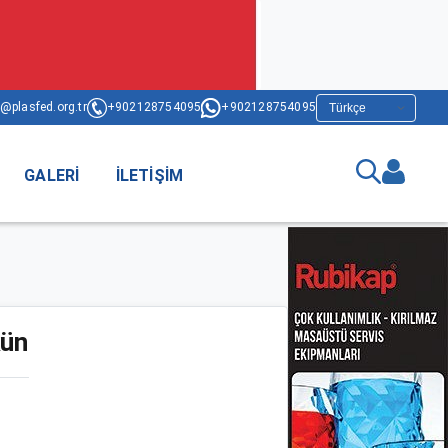
@plasfed.org.tr
+902128754095
+902128754095
GALERI
İLETIŞIM
kün