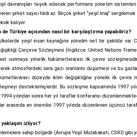
şil davranışları teşvik edecek performans yönetim sistemler
veren şirket sayısı hâlâ az. Birçok şirket "yeşil imaj" sergileme
sik kalıyor.
e Türkiye açısından nasıl bir karşılaştırma yapabiliriz?
lkelerde yeşil insan kaynağına yönelim net bir şekilde var. C
m Değişikliği Çerçeve Sözleşmesi (İngilizce: United Nations Fr
el ısınmaya yönelik hükûmetlerarası ilk çevre sözleşmesidi
l ederek atmosferdeki sera gazı oranlarını düşürmeyi ve bu gazla
ûmetlerarası düzeyde iklim değişikliğine yönelik ilk çevre
 sözleşmeyi desteklemişlerdir. Bu sözleşme kapsamında 1997 y
1994 yılından sonra her yıl taraflar konferansı düzenlenmekted
slar arasında en önemlisi 1997 yılında düzenlenen üçüncü tara
r yaklaşım izliyor?
nlemelere sahip bölgedir (Avrupa Yeşil Mutabakatı, CSRD gibi ya