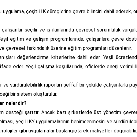
u uygulama, çeşitli İK süreçlerine çevre bilincini dahil ederek, o
 çalışanlar seçilir ve iş ilanlarında çevresel sorumluluk vurgu
. Yeşil eğitim ve gelişim programlarında, çalışanlara çevre dost
ik ve çevresel farkındalık üzerine eğitim programları düzenlenir.
ışları değerlendirme kriterlerine dahil eder. Yeşil ücretlend
ade eder. Yeşil çalışma koşullarında, ofislerde enerji verimlili
ve sürdürülebilirlik raporları şeffaf bir şekilde çalışanlarla payla
ceği bir sistem oluşturulur.
ar nelerdir?
m desteği şarttır. Ancak bazı şirketlerde üst yönetim çevresel
lması, yeşil İKY uygulamalarının benimsenmesini ve sürdürülebili
knolojiler gibi uygulamalar başlangıçta ek maliyetler doğurabilir