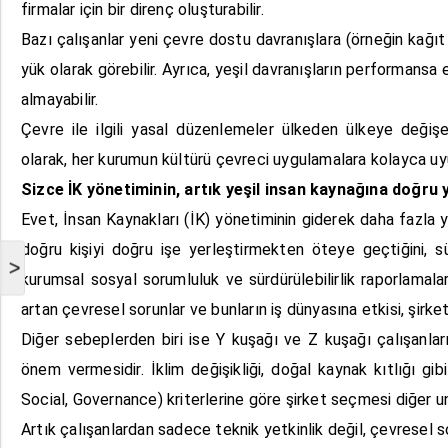
firmalar için bir direnç oluşturabilir.
Bazı çalışanlar yeni çevre dostu davranışlara (örneğin kağıt k
yük olarak görebilir. Ayrıca, yeşil davranışların performansa
almayabilir.
Çevre ile ilgili yasal düzenlemeler ülkeden ülkeye değişebil
olarak, her kurumun kültürü çevreci uygulamalara kolayca uyu
Sizce İK yönetiminin, artık yeşil insan kaynağına doğru 
Evet, İnsan Kaynakları (İK) yönetiminin giderek daha fazla
doğru kişiyi doğru işe yerleştirmekten öteye geçtiğini, sür
>
kurumsal sosyal sorumluluk ve sürdürülebilirlik raporlamalar
artan çevresel sorunlar ve bunların iş dünyasına etkisi, şirketl
Diğer sebeplerden biri ise Y kuşağı ve Z kuşağı çalışanları
önem vermesidir. İklim değişikliği, doğal kaynak kıtlığı gi
Social, Governance) kriterlerine göre şirket seçmesi diğer unsu
Artık çalışanlardan sadece teknik yetkinlik değil, çevresel sor