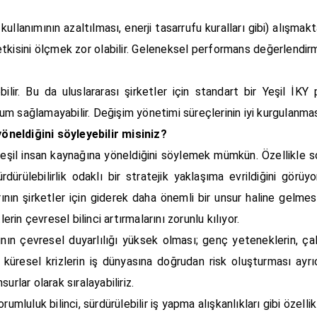
ullanımının azaltılması, enerji tasarrufu kuralları gibi) alışmakt
 etkisini ölçmek zor olabilir. Geleneksel performans değerlendir
ir. Bu da uluslararası şirketler için standart bir Yeşil İKY po
m sağlamayabilir. Değişim yönetimi süreçlerinin iyi kurgulanmas
yöneldiğini söyleyebilir misiniz?
 yeşil insan kaynağına yöneldiğini söylemek mümkün. Özellikle 
dürülebilirlik odaklı bir stratejik yaklaşıma evrildiğini görü
ının şirketler için giderek daha önemli bir unsur haline gelmesi
erin çevresel bilinci artırmalarını zorunlu kılıyor.
nın çevresel duyarlılığı yüksek olması; genç yeteneklerin, çal
bi küresel krizlerin iş dünyasına doğrudan risk oluşturması ayr
rlar olarak sıralayabiliriz.
umluluk bilinci, sürdürülebilir iş yapma alışkanlıkları gibi özelli