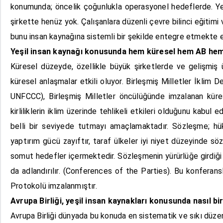
konumunda; öncelik çoğunlukla operasyonel hedeflerde. Ye
şirkette henüz yok. Çalışanlara düzenli çevre bilinci eğitimi 
bunu insan kaynağına sistemli bir şekilde entegre etmekte ek
Yeşil insan kaynağı konusunda hem küresel hem AB hem d
Küresel düzeyde, özellikle büyük şirketlerde ve gelişmiş ü
küresel anlaşmalar etkili oluyor. Birleşmiş Milletler İkli
UNFCCC), Birleşmiş Milletler öncülüğünde imzalanan küres
kirliliklerin iklim üzerinde tehlikeli etkileri olduğunu kabu
belli bir seviyede tutmayı amaçlamaktadır. Sözleşme; hük
yaptırım gücü zayıftır, taraf ülkeler iyi niyet düzeyinde
somut hedefler içermektedir. Sözleşmenin yürürlüğe girdiği 
da adlandırılır. (Conferences of the Parties). Bu konferan
Protokolü imzalanmıştır.
Avrupa Birliği, yeşil insan kaynakları konusunda nasıl bi
Avrupa Birliği dünyada bu konuda en sistematik ve sıkı düze