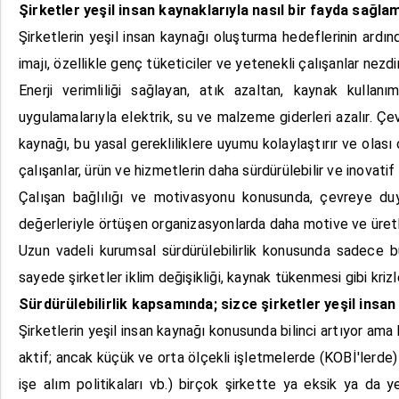
Şirketler yeşil insan kaynaklarıyla nasıl bir fayda sağl
Şirketlerin yeşil insan kaynağı oluşturma hedeflerinin ardın
imajı, özellikle genç tüketiciler ve yetenekli çalışanlar nezdin
Enerji verimliliği sağlayan, atık azaltan, kaynak kullanı
uygulamalarıyla elektrik, su ve malzeme giderleri azalır. Ç
kaynağı, bu yasal gerekliliklere uyumu kolaylaştırır ve olası c
çalışanlar, ürün ve hizmetlerin daha sürdürülebilir ve inovatif
Çalışan bağlılığı ve motivasyonu konusunda, çevreye duyar
değerleriyle örtüşen organizasyonlarda daha motive ve üretk
Uzun vadeli kurumsal sürdürülebilirlik konusunda sadece b
sayede şirketler iklim değişikliği, kaynak tükenmesi gibi krizl
Sürdürülebilirlik kapsamında; sizce şirketler yeşil insan
Şirketlerin yeşil insan kaynağı konusunda bilinci artıyor ama 
aktif; ancak küçük ve orta ölçekli işletmelerde (KOBİ'lerde) b
işe alım politikaları vb.) birçok şirkette ya eksik ya da yen