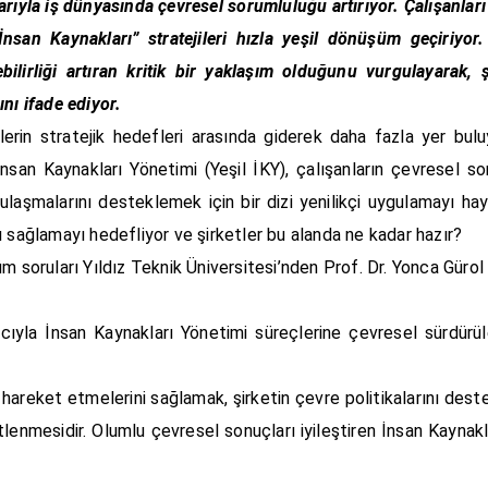
rıyla iş dünyasında çevresel sorumluluğu artırıyor. Çalışanları 
“İnsan Kaynakları” stratejileri hızla yeşil dönüşüm geçiriyo
ilirliği artıran kritik bir yaklaşım olduğunu vurgulayarak, ş
nı ifade ediyor.
etlerin stratejik hedefleri arasında giderek daha fazla yer bu
nsan Kaynakları Yönetimi (Yeşil İKY), çalışanların çevresel so
ulaşmalarını desteklemek için bir dizi yenilikçi uygulamayı haya
ı sağlamayı hedefliyor ve şirketler bu alanda ne kadar hazır?
m soruları Yıldız Teknik Üniversitesi’nden Prof. Dr. Yonca Gürol 
ıyla İnsan Kaynakları Yönetimi süreçlerine çevresel sürdürüle
e hareket etmelerini sağlamak, şirketin çevre politikalarını des
tlenmesidir. Olumlu çevresel sonuçları iyileştiren İnsan Kaynakl