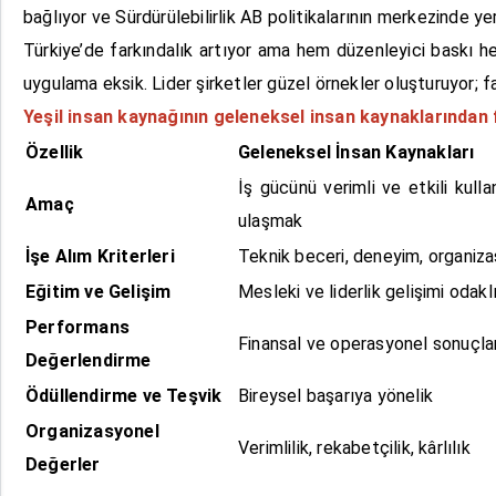
bağlıyor ve Sürdürülebilirlik AB politikalarının merkezinde yer
Türkiye’de farkındalık artıyor ama hem düzenleyici baskı he
uygulama eksik. Lider şirketler güzel örnekler oluşturuyor; f
Yeşil insan kaynağının geleneksel insan kaynaklarından 
Özellik
Geleneksel İnsan Kaynakları
İş gücünü verimli ve etkili kull
Amaç
ulaşmak
İşe Alım Kriterleri
Teknik beceri, deneyim, organiz
Eğitim ve Gelişim
Mesleki ve liderlik gelişimi odaklı
Performans
Finansal ve operasyonel sonuçlar 
Değerlendirme
Ödüllendirme ve Teşvik
Bireysel başarıya yönelik
Organizasyonel
Verimlilik, rekabetçilik, kârlılık
Değerler