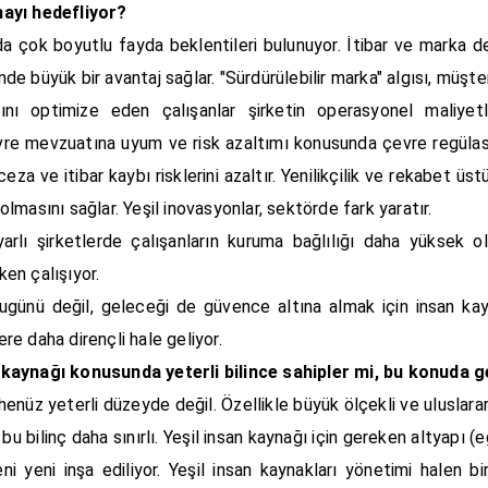
amayı hedefliyor?
da çok boyutlu fayda beklentileri bulunuyor. İtibar ve marka değ
de büyük bir avantaj sağlar. "Sürdürülebilir marka" algısı, müşteri
mını optimize eden çalışanlar şirketin operasyonel maliyetle
evre mevzuatına uyum ve risk azaltımı konusunda çevre regülasyo
eza ve itibar kaybı risklerini azaltır. Yenilikçilik ve rekabet üs
 olmasını sağlar. Yeşil inovasyonlar, sektörde fark yaratır.
lı şirketlerde çalışanların kuruma bağlılığı daha yüksek olu
en çalışıyor.
ugünü değil, geleceği de güvence altına almak için insan kay
ere daha dirençli hale geliyor.
 kaynağı konusunda yeterli bilince sahipler mi, bu konuda ge
henüz yeterli düzeyde değil. Özellikle büyük ölçekli ve uluslarar
u bilinç daha sınırlı. Yeşil insan kaynağı için gereken altyapı (e
i yeni inşa ediliyor. Yeşil insan kaynakları yönetimi halen birç