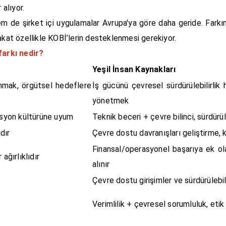
 alıyor.
m de şirket içi uygulamalar Avrupa'ya göre daha geride. Farkın
akat özellikle KOBİ’lerin desteklenmesi gerekiyor.
farkı nedir?
Yeşil İnsan Kaynakları
anmak, örgütsel hedeflere
İş gücünü çevresel sürdürülebilirlik
yönetmek
asyon kültürüne uyum
Teknik beceri + çevre bilinci, sürdürüle
dır
Çevre dostu davranışları geliştirme, k
Finansal/operasyonel başarıya ek ol
ağırlıklıdır
alınır
Çevre dostu girişimler ve sürdürülebilir
Verimlilik + çevresel sorumluluk, eti