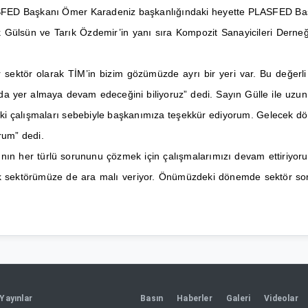
PLASFED Başkanı Ömer Karadeniz başkanlığındaki heyette PLASFED Ba
ülsün ve Tarık Özdemir’in yanı sıra Kompozit Sanayicileri Derneği 
r sektör olarak TİM’in bizim gözümüzde ayrı bir yeri var. Bu değerl
er almaya devam edeceğini biliyoruz” dedi. Sayın Gülle ile uzun yıl
daki çalışmaları sebebiyle başkanımıza teşekkür ediyorum. Gelecek d
rum” dedi.
sının her türlü sorununu çözmek için çalışmalarımızı devam ettiriyo
irçok sektörümüze de ara malı veriyor. Önümüzdeki dönemde sektör 
Yayınlar
Basın
Haberler
Galeri
Videolar