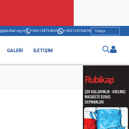
@plasfed.org.tr
+902128754095
+902128754095
GALERI
İLETIŞIM