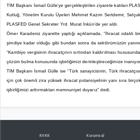
TİM Başkanı İsmail Gülle’ye gerçekleştirilen ziyarete katılan 
Kutluğ, Yönetim Kurulu Üyeleri Mehmet Kazım Sertdemir, Selçuk G
PLASFED Genel Sekreter Yrd. Murat İnkün’de yer aldı.
Ömer Karadeniz ziyarette yaptığı açıklamada, “İhracat odaklı bi
şimdiye kadar olduğu gibi bundan sonra da sektörümüzün yanında y
“Kambiyo vergisinin ihracatçının sırtından kaldırılması hususun
çözüm bulma konusunda işbirliğimizi derinleştireceğimize inanıyo
TİM Başkanı İsmail Gülle ise “Türk sanayicisinin, Türk ihracatçı
için çok önemli zira yüksek ihracat potansiyelinin yanı sıra b
işbirliğimizi arttırmaktan memnuniyet duyarız” dedi.
KVKK
Kurumsal