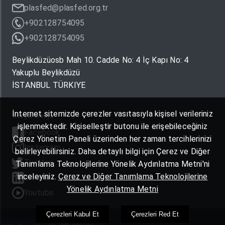
plasfed@plasfed.org.tr
+902128754095
+902128754095
Beylikdüzüosb Mah 10. Cadde No: 4 İç Kapı No: 4
Yakuplu Beylikdüzü
İSTANBUL TÜRKIYE
İnternet sitemizde çerezler vasıtasıyla kişisel verileriniz
Sosyal Medya
işlenmektedir. Kişiselleştir butonu ile erişebileceğiniz
Facebook
Çerez Yönetim Paneli üzerinden her zaman tercihlerinizi
Instagram
belirleyebilirsiniz. Daha detaylı bilgi için Çerez ve Diğer
Twitter
Tanımlama Teknolojilerine Yönelik Aydınlatma Metni'ni
inceleyiniz.
Çerez ve Diğer Tanımlama Teknolojilerine
Linkedin
Yönelik Aydınlatma Metni
Youtube
Çerezleri Kabul Et
Çerezleri Red Et