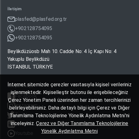
İletişim
plasfed@plasfed.org.tr
+902128754095
+902128754095
Beylikdüzüosb Mah 10. Cadde No: 4 İç Kapı No: 4
Yakuplu Beylikdüzü
İSTANBUL TÜRKIYE
İnternet sitemizde çerezler vasıtasıyla kişisel verileriniz
Sosyal Medya
işlenmektedir. Kişiselleştir butonu ile erişebileceğiniz
Facebook
Çerez Yönetim Paneli üzerinden her zaman tercihlerinizi
Instagram
belirleyebilirsiniz. Daha detaylı bilgi için Çerez ve Diğer
Twitter
Tanımlama Teknolojilerine Yönelik Aydınlatma Metni'ni
inceleyiniz.
Çerez ve Diğer Tanımlama Teknolojilerine
Linkedin
Yönelik Aydınlatma Metni
Youtube