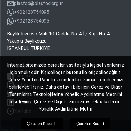
plasfed@plasfed.org.tr
+902128754095
+902128754095
Beylikdüzüosb Mah 10. Cadde No: 4 İç Kapı No: 4
Yakuplu Beylikdüzü
İSTANBUL TÜRKIYE
İnternet sitemizde çerezler vasıtasıyla kişisel verileriniz
Sosyal Medya
işlenmektedir. Kişiselleştir butonu ile erişebileceğiniz
Facebook
Çerez Yönetim Paneli üzerinden her zaman tercihlerinizi
Instagram
belirleyebilirsiniz. Daha detaylı bilgi için Çerez ve Diğer
Twitter
Tanımlama Teknolojilerine Yönelik Aydınlatma Metni'ni
inceleyiniz.
Çerez ve Diğer Tanımlama Teknolojilerine
Linkedin
Yönelik Aydınlatma Metni
Youtube
Çerezleri Kabul Et
Çerezleri Red Et