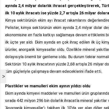
ayında 2,4 milyar dolarlık ihracat gerçekleştirerek, T
ilk 10 aylık ihracatı ise yüzde 2,7 artışla 26 milyar dolara
Kimya sektörünün ekim ayı ihracat rakamlarını değerlendire
Pelister, kimya sektörünün ekim ayında 2,4 milyar dolar değe
ekonomisine en fazla katkıyı sağlamaya devam ettiklerini bil
ilk üçte yer aldı. Ekim ayında en çok ihraç edilen ilk üç ki
ürünler, anorganik kimyasallar oldu. Özellikle mineral yakıt
dolayısıyla önemli bir gerileme oldu. Bu durum tekrar norma
Sektörün 10 aylık ihracatının yüzde 2,68 artışla 26 milyar d
tüm güçleriyle çalışmaya devam edeceklerini ifade etti.
>
Plastikler ve mamulleri ekim ayının yıldızı oldu
Ekim ayında kimyevi maddeler ve mamulleri ürün gruplarında pl
sırada 442 milyon 296 bin dolarlık ihracatla mineral yakıtlar 
‘Anorganik kimyasallar’ı takiben ilk 10’da yer alan diğer s