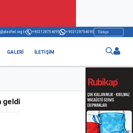
@plasfed.org.tr
+902128754095
+902128754095
GALERI
İLETIŞIM
 geldi