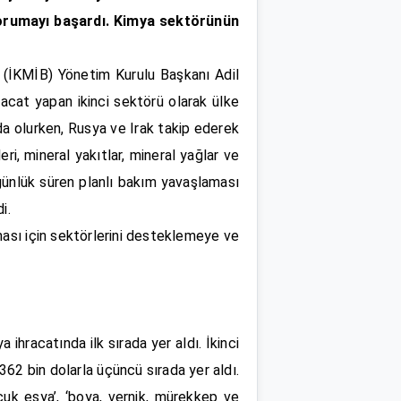
 korumayı başardı. Kimya sektörünün
i (İKMİB) Yönetim Kurulu Başkanı Adil
racat yapan ikinci sektörü olarak ülke
da olurken, Rusya ve Irak takip ederek
ri, mineral yakıtlar, mineral yağlar ve
 günlük süren planlı bakım yavaşlaması
di.
ması için sektörlerini desteklemeye ve
ihracatında ilk sırada yer aldı. İkinci
 362 bin dolarla üçüncü sırada yer aldı.
uçuk eşya’, ‘boya, vernik, mürekkep ve