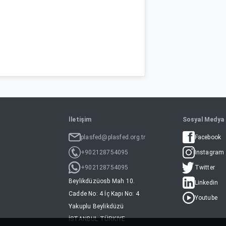
İletişim
Sosyal Medya
plasfed@plasfed.org.tr
Facebook
+902128754095
Instagram
+902128754095
Twitter
Beylikdüzüosb Mah 10.
Linkedin
Cadde No: 4 İç Kapı No: 4
Youtube
Yakuplu Beylikdüzü
İSTANBUL TÜRKIYE