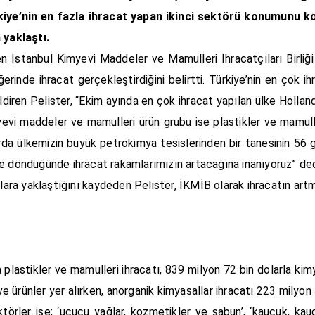
ürkiye’nin en fazla ihracat yapan ikinci sektörü konumunu
 yaklaştı.
n İstanbul Kimyevi Maddeler ve Mamulleri İhracatçıları Birliğ
rinde ihracat gerçekleştirdiğini belirtti. Türkiye’nin en çok ih
diren Pelister, “Ekim ayında en çok ihracat yapılan ülke Hollan
myevi maddeler ve mamulleri ürün grubu ise plastikler ve mamulle
larda ülkemizin büyük petrokimya tesislerinden bir tanesinin 56
le döndüğünde ihracat rakamlarımızın artacağına inanıyoruz” de
olara yaklaştığını kaydeden Pelister, İKMİB olarak ihracatın art
astikler ve mamulleri ihracatı, 839 milyon 72 bin dolarla kimya 
ve ürünler yer alırken, anorganik kimyasallar ihracatı 223 milyon
ektörler ise; ‘uçucu yağlar, kozmetikler ve sabun’, ‘kauçuk, ka