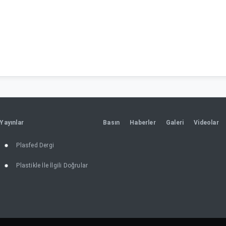
Yayınlar
Basın
Haberler
Galeri
Videolar
Plasfed Dergi
Plastikle İle İlgili Doğrular