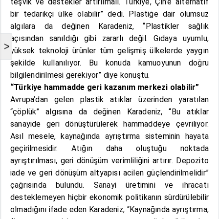
teşvik ve destekler artırılmalı. Türkiye, Çin’e alternatif
bir tedarikçi ülke olabilir” dedi. Plastiğe dair olumsuz
algılara da değinen Karadeniz, “Plastikler sağlık
açısından sanıldığı gibi zararlı değil. Gıdaya uyumlu,
>
yüksek teknoloji ürünler tüm gelişmiş ülkelerde yaygın
şekilde kullanılıyor. Bu konuda kamuoyunun doğru
bilgilendirilmesi gerekiyor” diye konuştu.
“Türkiye hammadde geri kazanım merkezi olabilir”
Avrupa’dan gelen plastik atıklar üzerinden yaratılan
“çöplük” algısına da değinen Karadeniz, “Bu atıklar
sanayide geri dönüştürülerek hammaddeye çevriliyor.
Asıl mesele, kaynağında ayrıştırma sisteminin hayata
geçirilmesidir. Atığın daha oluştuğu noktada
ayrıştırılması, geri dönüşüm verimliliğini artırır. Depozito
iade ve geri dönüşüm altyapısı acilen güçlendirilmelidir”
çağrısında bulundu. Sanayi üretimini ve ihracatı
desteklemeyen hiçbir ekonomik politikanın sürdürülebilir
olmadığını ifade eden Karadeniz, “Kaynağında ayrıştırma,