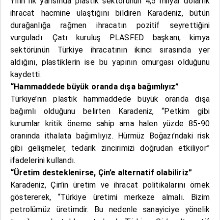
Yılın ilk yarısında plastik sektörünün 4,5 milyar dolarlık
ihracat hacmine ulaştığını bildiren Karadeniz, bütün
durağanlığa rağmen ihracatın pozitif seyrettiğini
vurguladı. Çatı kuruluş PLASFED başkanı, kimya
sektörünün Türkiye ihracatının ikinci sırasında yer
aldığını, plastiklerin ise bu yapının omurgası olduğunu
kaydetti.
“Hammaddede büyük oranda dışa bağımlıyız”
Türkiye’nin plastik hammaddede büyük oranda dışa
bağımlı olduğunu belirten Karadeniz, “Petkim gibi
kurumlar kritik öneme sahip ama halen yüzde 85-90
oranında ithalata bağımlıyız. Hürmüz Boğazı’ndaki risk
gibi gelişmeler, tedarik zincirimizi doğrudan etkiliyor”
ifadelerini kullandı.
“Üretim desteklenirse, Çin’e alternatif olabiliriz”
Karadeniz, Çin’in üretim ve ihracat politikalarını örnek
göstererek, “Türkiye üretimi merkeze almalı. Bizim
petrolümüz üretimdir. Bu nedenle sanayiciye yönelik