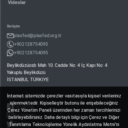
Videolar
İletişim
plasfed@plasfed.org.tr
+902128754095
+902128754095
Beylikdüzüosb Mah 10. Cadde No: 4 İç Kapı No: 4
Yakuplu Beylikdüzü
İSTANBUL TÜRKIYE
İnternet sitemizde çerezler vasıtasıyla kişisel verileriniz
Sosyal Medya
işlenmektedir. Kişiselleştir butonu ile erişebileceğiniz
Facebook
Çerez Yönetim Paneli üzerinden her zaman tercihlerinizi
Instagram
belirleyebilirsiniz. Daha detaylı bilgi için Çerez ve Diğer
Twitter
Tanımlama Teknolojilerine Yönelik Aydınlatma Metni'ni