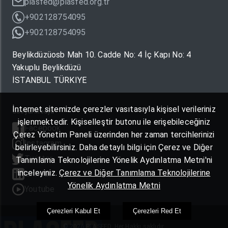
plasfed@plasfed.org.tr
+902128754095
+902128754095
Beylikdüzüosb Mah 10. Cadde No: 4 İç Kapı No: 4
Yakuplu Beylikdüzü
İSTANBUL TÜRKIYE
İnternet sitemizde çerezler vasıtasıyla kişisel verileriniz
Sosyal Medya
işlenmektedir. Kişiselleştir butonu ile erişebileceğiniz
Facebook
Çerez Yönetim Paneli üzerinden her zaman tercihlerinizi
Instagram
belirleyebilirsiniz. Daha detaylı bilgi için Çerez ve Diğer
Twitter
Tanımlama Teknolojilerine Yönelik Aydınlatma Metni'ni
inceleyiniz.
Çerez ve Diğer Tanımlama Teknolojilerine
Linkedin
Yönelik Aydınlatma Metni
Youtube
Çerezleri Kabul Et
Çerezleri Red Et
© 2026 PLASFED. Her Hakkı saklıdır.