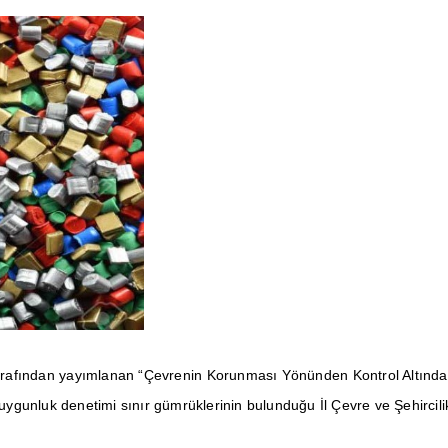
ğı tarafından yayımlanan “Çevrenin Korunması Yönünden Kontrol Altında 
 uygunluk denetimi sınır gümrüklerinin bulunduğu İl Çevre ve Şehircil