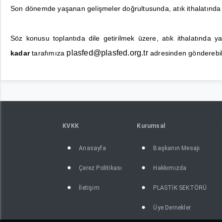
Son dönemde yaşanan gelişmeler doğrultusunda, atık ithalatında ya
Söz konusu toplantıda dile getirilmek üzere, atık ithalatında ya
plasfed@plasfed.org.tr
kadar
tarafımıza
adresinden gönderebili
KVKK
Kurumsal
Anasayfa
Başkanın Mesajı
Çerez Politikası
Hakkımızda
İletişim
PLASTİK SEKTÖRÜ
Üye Dernekler