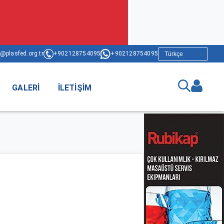
@plasfed.org.tr
+902128754095
+902128754095
GALERI
İLETIŞIM