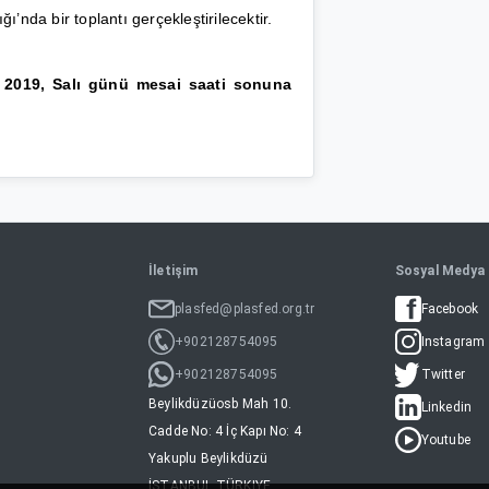
nda bir toplantı gerçekleştirilecektir.
2019, Salı günü mesai saati sonuna
İletişim
Sosyal Medya
plasfed@plasfed.org.tr
Facebook
+902128754095
Instagram
+902128754095
Twitter
Beylikdüzüosb Mah 10.
Linkedin
Cadde No: 4 İç Kapı No: 4
Youtube
Yakuplu Beylikdüzü
İSTANBUL TÜRKIYE