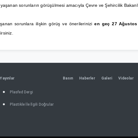
şanan sorunların görüşülmesi amacıyla Çevre ve Şehircilik Bakanlığı’
şanan sorunlara ilişkin görüş ve önerilerinizi
en geç 27 Ağustos 
rsiniz.
Yayınlar
Basın
Haberler
Galeri
Videolar
Plasfed Dergi
Plastikle İle İlgili Doğrular