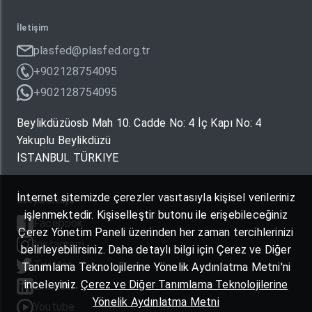
İletişim
plasfed@plasfed.org.tr
+902128754095
+902128754095
Beylikdüzüosb Mah 10. Cadde No: 4 İç Kapı No: 4
Yakuplu Beylikdüzü
İSTANBUL TÜRKIYE
İnternet sitemizde çerezler vasıtasıyla kişisel verileriniz
Sosyal Medya
işlenmektedir. Kişiselleştir butonu ile erişebileceğiniz
Facebook
Çerez Yönetim Paneli üzerinden her zaman tercihlerinizi
Instagram
belirleyebilirsiniz. Daha detaylı bilgi için Çerez ve Diğer
Twitter
Tanımlama Teknolojilerine Yönelik Aydınlatma Metni'ni
inceleyiniz.
Çerez ve Diğer Tanımlama Teknolojilerine
Linkedin
Yönelik Aydınlatma Metni
Youtube