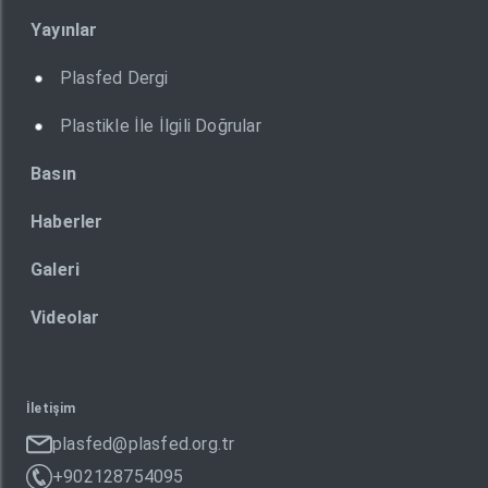
Yayınlar
Plasfed Dergi
Plastikle İle İlgili Doğrular
Basın
Haberler
Galeri
Videolar
İletişim
plasfed@plasfed.org.tr
+902128754095