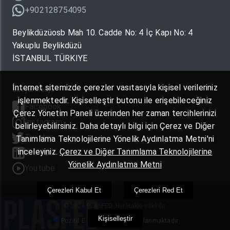
+902128754095
Beylikdüzüosb Mah 10. Cadde No: 4 İç Kapı No: 4
Yakuplu Beylikdüzü
İSTANBUL TÜRKIYE
İnternet sitemizde çerezler vasıtasıyla kişisel verileriniz
Sosyal Medya
işlenmektedir. Kişiselleştir butonu ile erişebileceğiniz
Facebook
Çerez Yönetim Paneli üzerinden her zaman tercihlerinizi
Instagram
belirleyebilirsiniz. Daha detaylı bilgi için Çerez ve Diğer
Twitter
Tanımlama Teknolojilerine Yönelik Aydınlatma Metni'ni
inceleyiniz.
Çerez ve Diğer Tanımlama Teknolojilerine
Linkedin
Yönelik Aydınlatma Metni
Youtube
Çerezleri Kabul Et
Çerezleri Red Et
© 2026 PLASFED. Her Hakkı saklıdır.
Kişiselleştir
Pozitif E-Ticaret Yazılımı Kullanmaktadır