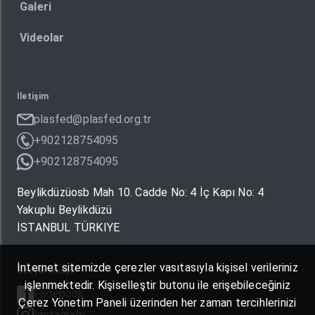
Galeri
Videolar
İletişim
plasfed@plasfed.org.tr
+902128754095
+902128754095
Beylikdüzüosb Mah 10. Cadde No: 4 İç Kapı No: 4
Yakuplu Beylikdüzü
İSTANBUL TÜRKIYE
İnternet sitemizde çerezler vasıtasıyla kişisel verileriniz
Sosyal Medya
işlenmektedir. Kişiselleştir butonu ile erişebileceğiniz
Facebook
Çerez Yönetim Paneli üzerinden her zaman tercihlerinizi
Instagram