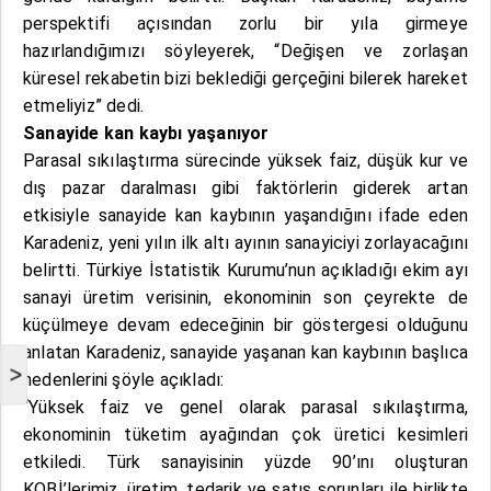
perspektifi açısından zorlu bir yıla girmeye
hazırlandığımızı söyleyerek, “Değişen ve zorlaşan
küresel rekabetin bizi beklediği gerçeğini bilerek hareket
etmeliyiz” dedi.
Sanayide kan kaybı yaşanıyor
Parasal sıkılaştırma sürecinde yüksek faiz, düşük kur ve
dış pazar daralması gibi faktörlerin giderek artan
etkisiyle sanayide kan kaybının yaşandığını ifade eden
Karadeniz, yeni yılın ilk altı ayının sanayiciyi zorlayacağını
belirtti. Türkiye İstatistik Kurumu’nun açıkladığı ekim ayı
sanayi üretim verisinin, ekonominin son çeyrekte de
küçülmeye devam edeceğinin bir göstergesi olduğunu
anlatan Karadeniz, sanayide yaşanan kan kaybının başlıca
>
nedenlerini şöyle açıkladı:
“Yüksek faiz ve genel olarak parasal sıkılaştırma,
ekonominin tüketim ayağından çok üretici kesimleri
etkiledi. Türk sanayisinin yüzde 90’ını oluşturan
KOBİ’lerimiz, üretim, tedarik ve satış sorunları ile birlikte