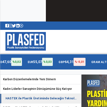
47,60
55,07
64,31
%0,02
%0,03
%-0,01
SD
EUR
GBP
GRAM ALT
Karbon Düzenlemelerinde Yeni Dönem
Kadın Liderler Sanayinin Dönüşümüne Güç Katıyor
HASTEK ile Plastik Üretiminde Geleceğin Teknolojileri