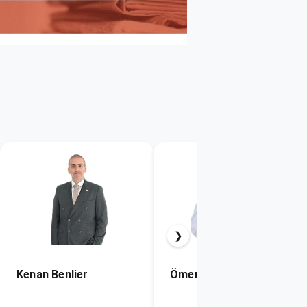
❯
Ömer Özkul
Selçuk Gülsün