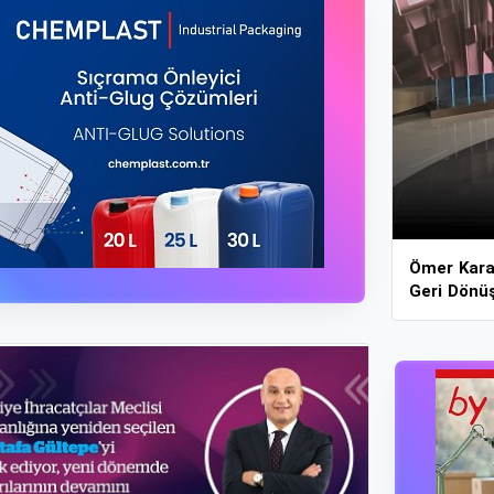
Ömer Kara
Geri Dönü