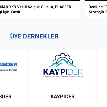
SİAD YKB Vekili Selçuk Gülsün, PLASFED
Benliler: 
i İçin Yazdı
Stratejik 
ÜYE DERNEKLER
DER
KOMPOZİT