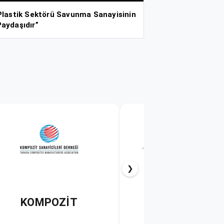
“Plastik Sektörü Savunma Sanayisinin
Paydaşıdır”
❯
PAGDER
PLASİAD