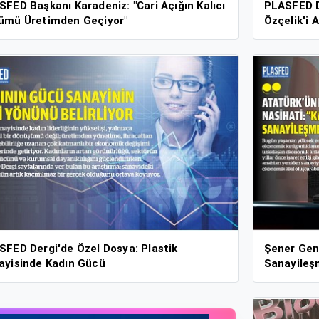
FED Başkanı Karadeniz: "Cari Açığın Kalıcı
PLASFED D
ümü Üretimden Geçiyor"
Özçelik'i A
SFED Dergi'de Özel Dosya: Plastik
Şener Gen
ayisinde Kadın Gücü
Sanayileş