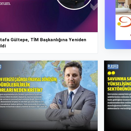
tafa Gültepe, TİM Başkanlığına Yeniden
ldi