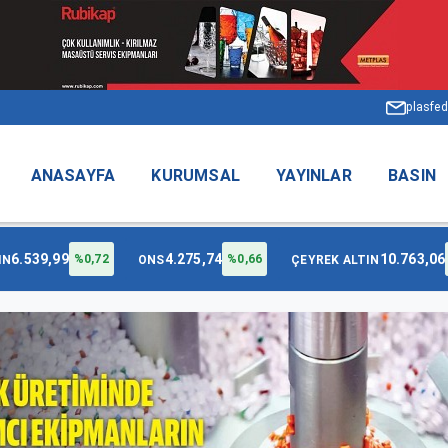
plasfed
ANASAYFA
KURUMSAL
YAYINLAR
BASIN
6.539,99
4.275,74
10.763,06
%0,72
%0,66
IN
ONS
ÇEYREK ALTIN