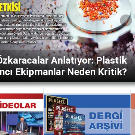
Nex
ED Heyetinden İHBİR
nı Kazım Taycı'ya Nezaket
ti