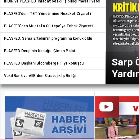
İHBİR ve PLASFED, ihracat odaklı iş birliği mesajı verdi
PLASFED’den, TET Yönetimine Nezaket Ziyareti
Previous
PLASFED'den Mustafa Gültepe'ye Tebrik Ziyareti
PLASFED, Sema Ertekin'in programına konuk oldu
PLASF
PLASFED Dergi'nin Konuğu: Çimen Polat
Başka
PLASFED Başkanı Bloomberg HT'ye konuştu
Ziyare
VakıfBank ve AIIB'den Stratejik İş Birliği